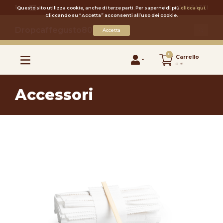
FAQ
CONTATTI
Questo sito utilizza cookie, anche di terze parti. Per saperne di più
clicca qui
.
Cliccando su “Accetta” acconsenti all’uso dei cookie.
Dropcaffegusto80
Accetta
0
Carrello
0 €
Accessori