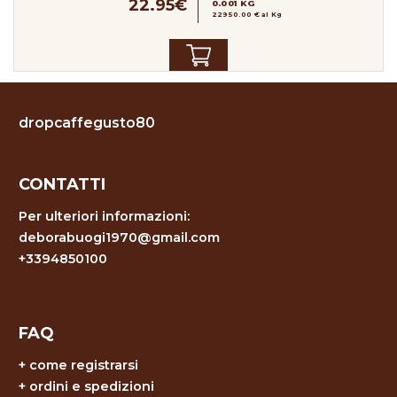
22.95€
0.001 KG
22950.00 € al Kg
dropcaffegusto80
CONTATTI
Per ulteriori informazioni:
deborabuogi1970@gmail.com
+3394850100
FAQ
+
come registrarsi
+
ordini e spedizioni