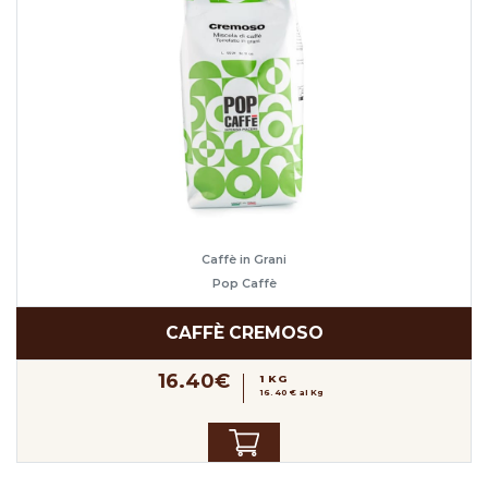
Caffè in Grani
Pop Caffè
CAFFÈ CREMOSO
16.40€
1 KG
16.40 € al Kg