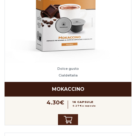
Dolce gusto
CialdeItalia
MOKACCINO
4.30€
16 CAPSULE
0.27 € a capsula