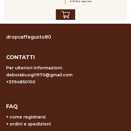
0.33 € a capsula
dropcaffegusto80
CONTATTI
Per ulteriori informazioni:
deborabuogi1970@gmail.com
+3394850100
FAQ
+
come registrarsi
+
ordini e spedizioni