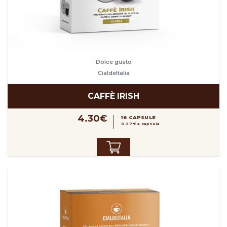
Dolce gusto
CialdeItalia
CAFFÈ IRISH
4.30€
16 CAPSULE
0.27 € a capsula