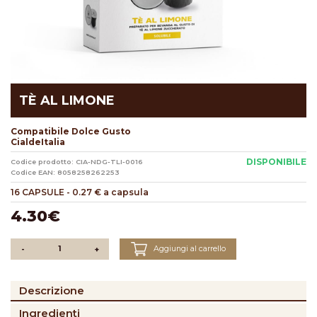
TÈ AL LIMONE
Compatibile Dolce Gusto
CialdeItalia
DISPONIBILE
Codice prodotto: CIA-NDG-TLI-0016
Codice EAN: 8058258262253
16 CAPSULE
-
0.27 € a capsula
4.30€
Aggiungi al carrello
-
+
Descrizione
Ingredienti